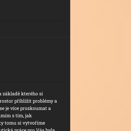
 základě kterého si
ostor přiblížit problémy a
 se je více prozkoumat a
ámím s tím, jak
ky tomu si vytvoříme
utická práce pro Vás byla