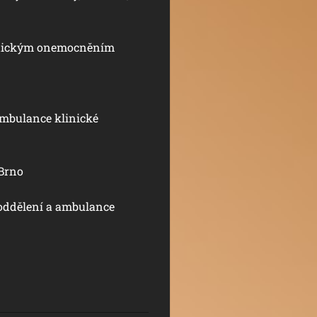
hotickým onemocněním
ambulance klinické
 Brno
ddělení a ambulance