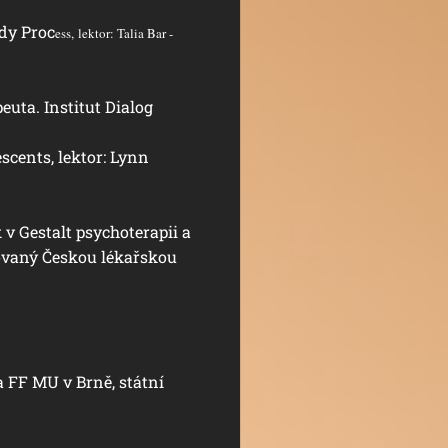
dy Proc
ess,
lektor: Talia Bar -
ta. Institut Dialog
cents, lektor: Lynn
v Gestalt psychoterapii a
tovaný Českou lékařskou
 FF MU v Brně, státní