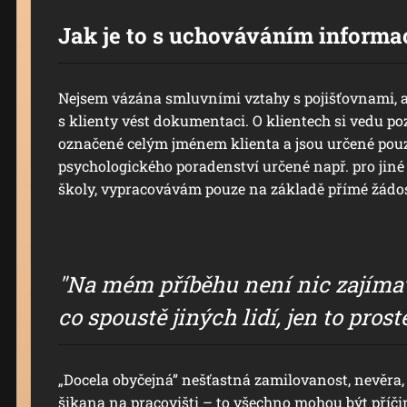
Jak je to s uchováváním informa
Nejsem vázána smluvními vztahy s pojišťovnami, a
s klienty vést dokumentaci. O klientech si vedu p
označené celým jménem klienta a jsou určené pou
psychologického poradenství určené např. pro jiné
školy, vypracovávám pouze na základě přímé žádos
"Na mém příběhu není nic zajímavé
co spoustě jiných lidí, jen to pros
„Docela obyčejná” nešťastná zamilovanost, nevěra, 
šikana na pracovišti – to všechno mohou být příči