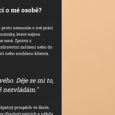
cí o mé osobě?
 proto nemusím o své práci
oznámky, které nejsou
ze mně. Zprávy z
 zdravotní zařízení nebo do
ti nebo souhlasu klienta.
ho. Děje se mi to,
tě nezvládám."
špatný prospěch ve škole,
ny dlouhotrvajících a někdy