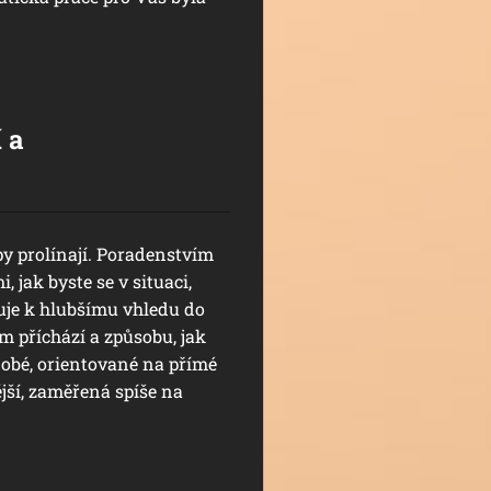
 a
py prolínají. Poradenstvím
 jak byste se v situaci,
řuje k hlubšímu vhledu do
m příchází a způsobu, jak
dobé, orientované na přímé
jší, zaměřená spíše na