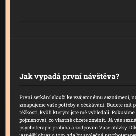
Jak vypadá první návštěva?
První setkání slouží ke vzájemnému seznámení, na
zmapujeme vaše potřeby a očekávání. Budete mít pr
těžkosti, kvůli kterým jste mě vyhledali. Pokusíme
pojmenovat, co vlastně chcete změnit. Já vás sezn
psychoterapie probíhá a zodpovím Vaše otázky. Dí
jasnější obraz o tom, zda by společná psychoterape