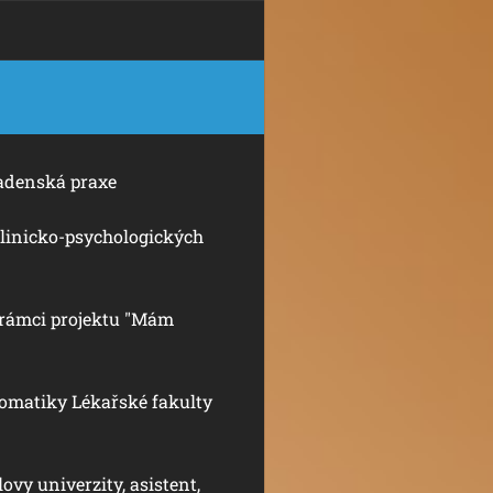
adenská praxe
klinicko-psychologických
 rámci projektu "Mám
somatiky Lékařské fakulty
y univerzity, asistent,